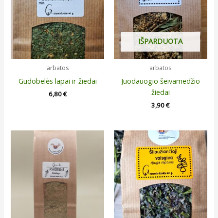
IŠPARDUOTA
arbatos
arbatos
Gudobelės lapai ir žiedai
Juodauogio šeivamedžio
žiedai
6,80
€
3,90
€