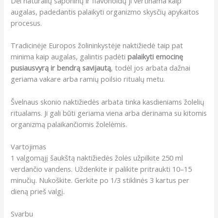
Dėl natūralių saponinų ir flavonoidų ji vertinama kaip
augalas, padedantis palaikyti organizmo skysčių apykaitos
procesus.
Tradicinėje Europos žolininkystėje naktižiedė taip pat
minima kaip augalas, galintis padėti
palaikyti emocinę
pusiausvyrą ir bendrą savijautą
, todėl jos arbata dažnai
geriama vakare arba ramių poilsio ritualų metu.
Švelnaus skonio naktižiedės arbata tinka kasdieniams žolelių
ritualams. Ji gali būti geriama viena arba derinama su kitomis
organizmą palaikančiomis žolelėmis.
Vartojimas
1 valgomąjį šaukštą naktižiedės žolės užpilkite 250 ml
verdančio vandens. Uždenkite ir palikite pritraukti 10–15
minučių. Nukoškite. Gerkite po 1/3 stiklinės 3 kartus per
dieną prieš valgį.
Svarbu