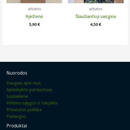
arbatos
arbatos
Rykštenė
Šliaužiančioji vaisgina
5,90
€
4,50
€
Nuorodos
Daugiau apie mus
Aplankykite parduotuvę
Susisiekime
Pirkimo sąlygos ir taisyklės
Privatumo politika
Paslaugos
Produktai