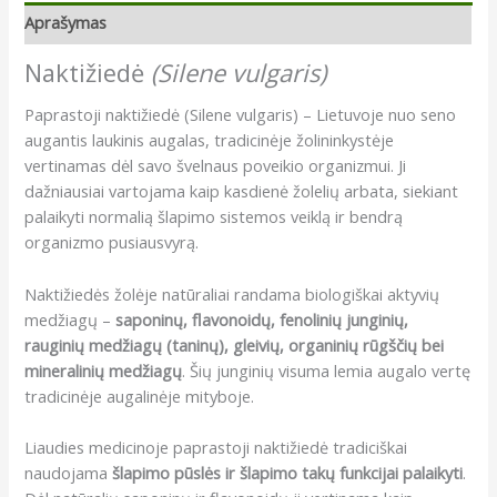
Aprašymas
Naktižiedė
(Silene vulgaris)
Paprastoji naktižiedė (Silene vulgaris) – Lietuvoje nuo seno
augantis laukinis augalas, tradicinėje žolininkystėje
vertinamas dėl savo švelnaus poveikio organizmui. Ji
dažniausiai vartojama kaip kasdienė žolelių arbata, siekiant
palaikyti normalią šlapimo sistemos veiklą ir bendrą
organizmo pusiausvyrą.
Naktižiedės žolėje natūraliai randama biologiškai aktyvių
medžiagų –
saponinų, flavonoidų, fenolinių junginių,
rauginių medžiagų (taninų), gleivių, organinių rūgščių bei
mineralinių medžiagų
. Šių junginių visuma lemia augalo vertę
tradicinėje augalinėje mityboje.
Liaudies medicinoje paprastoji naktižiedė tradiciškai
naudojama
šlapimo pūslės ir šlapimo takų funkcijai palaikyti
.