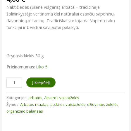
Naktižiedės (Silene vulgaris) arbata – tradicinėje
žolininkystėje vertinama dėl natūraliai esančių saponinų,
flavonoidų ir taninų. Tradiciškai vartojama šlapimo takų
funkcijai ir bendrai savijautai palaikyti.
Grynasis kiekis 30 g.
Prieinamumas:
Liko 5
produkto
Į krepšelį
kiekis:
Naktižiedė
Kategorijos:
arbatos
,
Atskiros vaistažolės
Žymos:
Arbatos ritualas
,
atskiros vaistažolės
,
džiovintos žolelės
,
organizmo balansas