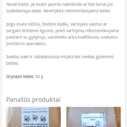
Nevartokite, jei esate jautrūs naktižiedei ar bet kuriai jos
sudedamajai daliai. Neviršykite rekomenduojamo kiekio.
Jeigu esate nėščia, žindote kūdikį, vartojate vaistus ar
sergate lėtinėmis ligomis, prieš vartojimą rekomenduojama
pasitarti su gydytoju, vaistininku arba kvalifikuotu sveikatos
priežiūros specialistu.
Svarbu įvairi ir subalansuota mityba bei sveikas gyvenimo
būdas.
Grynasis kiekis:
30 g
Panašūs produktai