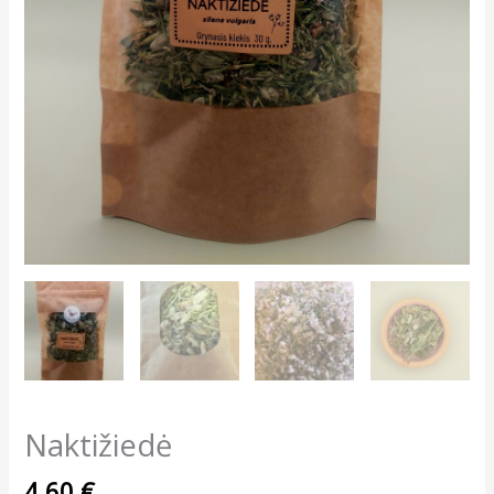
Naktižiedė
4,60
€