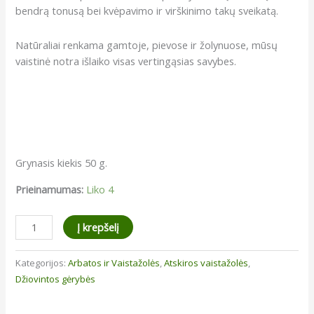
bendrą tonusą bei kvėpavimo ir virškinimo takų sveikatą.
Natūraliai renkama gamtoje, pievose ir žolynuose, mūsų
vaistinė notra išlaiko visas vertingąsias savybes.
Grynasis kiekis 50 g.
Prieinamumas:
Liko 4
produkto
Į krepšelį
kiekis:
Vaistinė
Kategorijos:
Arbatos ir Vaistažolės
,
Atskiros vaistažolės
,
notra
Džiovintos gėrybės