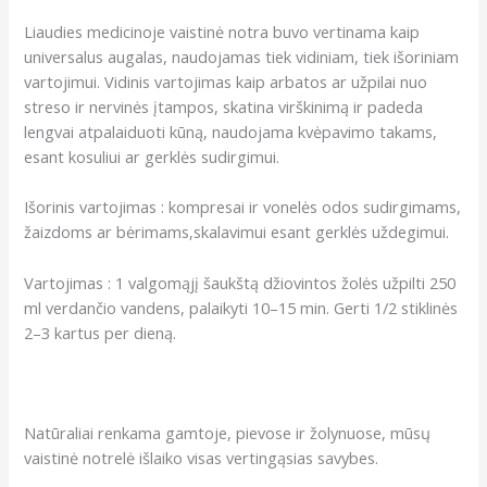
Liaudies medicinoje vaistinė notra buvo vertinama kaip
universalus augalas, naudojamas tiek vidiniam, tiek išoriniam
vartojimui. Vidinis vartojimas kaip arbatos ar užpilai nuo
streso ir nervinės įtampos, skatina virškinimą ir padeda
lengvai atpalaiduoti kūną, naudojama kvėpavimo takams,
esant kosuliui ar gerklės sudirgimui.
Išorinis vartojimas : kompresai ir vonelės odos sudirgimams,
žaizdoms ar bėrimams,skalavimui esant gerklės uždegimui.
Vartojimas : 1 valgomąjį šaukštą džiovintos žolės užpilti 250
ml verdančio vandens, palaikyti 10–15 min. Gerti 1/2 stiklinės
2–3 kartus per dieną.
Natūraliai renkama gamtoje, pievose ir žolynuose, mūsų
vaistinė notrelė išlaiko visas vertingąsias savybes.