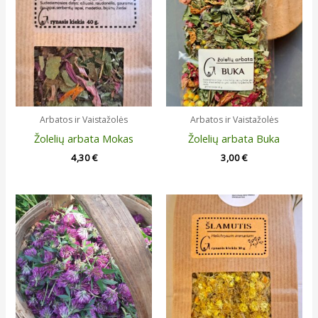
Arbatos ir Vaistažolės
Arbatos ir Vaistažolės
Žolelių arbata Mokas
Žolelių arbata Buka
4,30
€
3,00
€