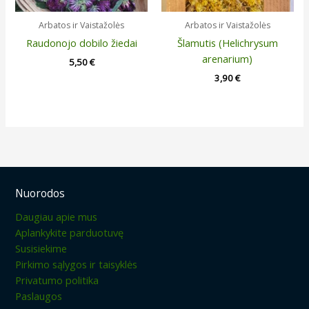
Arbatos ir Vaistažolės
Arbatos ir Vaistažolės
Raudonojo dobilo žiedai
Šlamutis (Helichrysum
arenarium)
5,50
€
3,90
€
Nuorodos
Daugiau apie mus
Aplankykite parduotuvę
Susisiekime
Pirkimo sąlygos ir taisyklės
Privatumo politika
Paslaugos