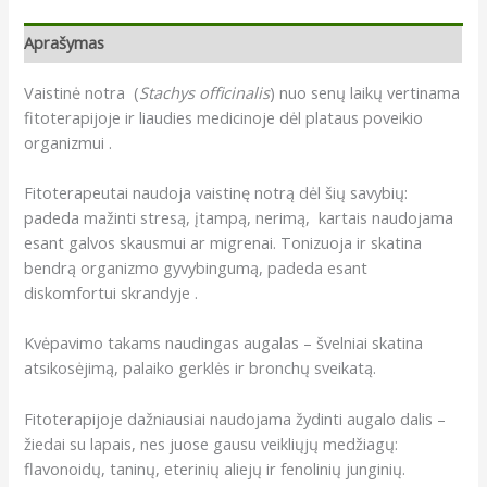
Aprašymas
Vaistinė notra (
Stachys officinalis
) nuo senų laikų vertinama
fitoterapijoje ir liaudies medicinoje dėl plataus poveikio
organizmui .
Fitoterapeutai naudoja vaistinę notrą dėl šių savybių:
padeda mažinti stresą, įtampą, nerimą, kartais naudojama
esant galvos skausmui ar migrenai. Tonizuoja ir skatina
bendrą organizmo gyvybingumą, padeda esant
diskomfortui skrandyje .
Kvėpavimo takams naudingas augalas – švelniai skatina
atsikosėjimą, palaiko gerklės ir bronchų sveikatą.
Fitoterapijoje dažniausiai naudojama žydinti augalo dalis –
žiedai su lapais, nes juose gausu veikliųjų medžiagų:
flavonoidų, taninų, eterinių aliejų ir fenolinių junginių.