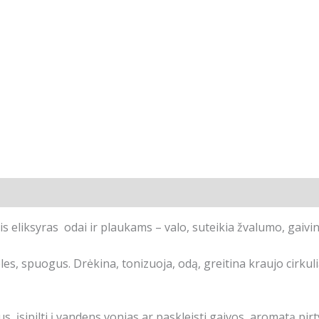
is eliksyras odai ir plaukams – valo, suteikia žvalumo, gaivin
les, spuogus. Drėkina, tonizuoja, odą, greitina kraujo cirkuli
, įsipilti į vandens vonias ar paskleisti gaivos aromatą pirty