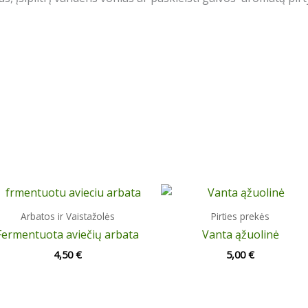
Arbatos ir Vaistažolės
Pirties prekės
Fermentuota aviečių arbata
Vanta ąžuolinė
4,50
€
5,00
€