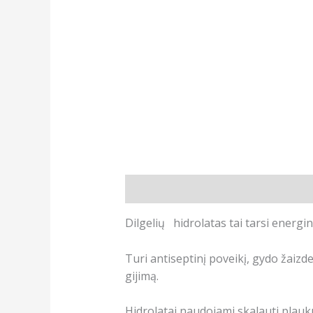
Aprašymas
Dilgelių hidrolatas tai tarsi energin
Turi antiseptinį poveikį, gydo žaizde
gijimą.
Hidrolatai naudojami skalauti plaukus