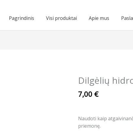
Pagrindinis
Visi produktai
Apie mus
Pasl
Dilgėlių hidr
7,00
€
Naudoti kaip atgaivinanč
priemonę.