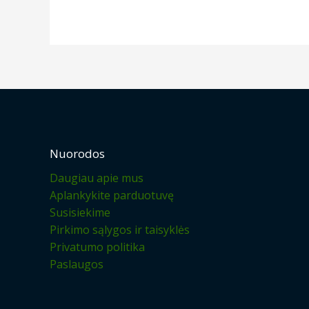
Nuorodos
Daugiau apie mus
Aplankykite parduotuvę
Susisiekime
Pirkimo sąlygos ir taisyklės
Privatumo politika
Paslaugos