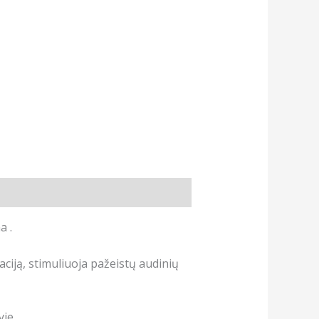
a .
aciją, stimuliuoja pažeistų audinių
je .