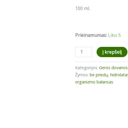
100 ml.
Prieinamumas:
Liko 5
produkto
Į krepšelį
kiekis:
Dilgėlių
Kategorijos:
Geros dovanos
hidrolatas
Žymos:
be priedų
,
hidrolata
organizmo balansas