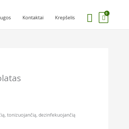
Paieška
augos
Kontaktai
Krepšelis
olatas
ią, tonizuojančią, dezinfekuojančią