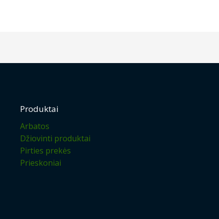
Produktai
Arbatos
Džiovinti produktai
Pirties prekės
Prieskoniai