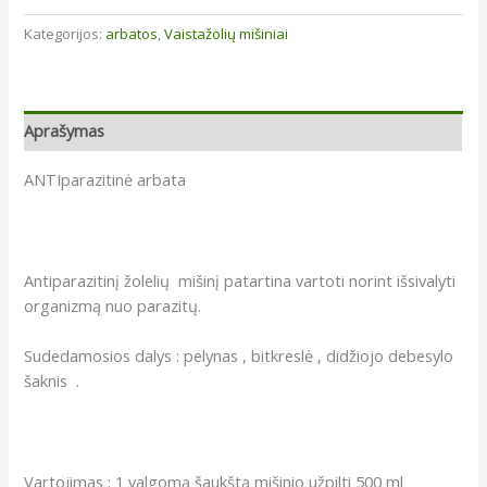
ANTIparazitinė
Kategorijos:
arbatos
,
Vaistažolių mišiniai
arbata
Aprašymas
ANTIparazitinė arbata
Antiparazitinį žolelių mišinį patartina vartoti norint išsivalyti
organizmą nuo parazitų.
Sudedamosios dalys : pelynas , bitkreslė , didžiojo debesylo
šaknis .
Vartojimas : 1 valgomą šaukštą mišinio užpilti 500 ml