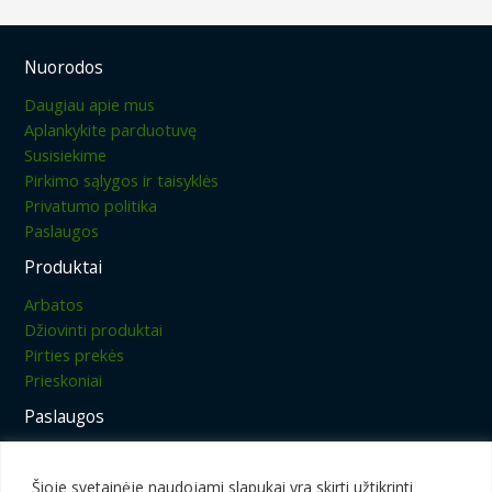
Nuorodos
Daugiau apie mus
Aplankykite parduotuvę
Susisiekime
Pirkimo sąlygos ir taisyklės
Privatumo politika
Paslaugos
Produktai
Arbatos
Džiovinti produktai
Pirties prekės
Prieskoniai
Paslaugos
Sulčių spaudimas
Džiovinimas
Šioje svetainėje naudojami slapukai yra skirti užtikrinti