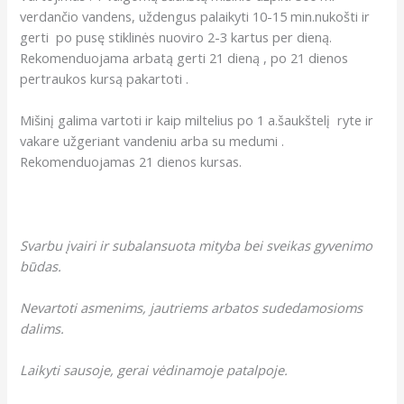
verdančio vandens, uždengus palaikyti 10-15 min.nukošti ir
gerti po pusę stiklinės nuoviro 2-3 kartus per dieną.
Rekomenduojama arbatą gerti 21 dieną , po 21 dienos
pertraukos kursą pakartoti .
Mišinį galima vartoti ir kaip miltelius po 1 a.šaukštelį ryte ir
vakare užgeriant vandeniu arba su medumi .
Rekomenduojamas 21 dienos kursas.
Svarbu įvairi ir subalansuota mityba bei sveikas gyvenimo
būdas.
Nevartoti asmenims, jautriems arbatos sudedamosioms
dalims.
Laikyti sausoje, gerai vėdinamoje patalpoje.