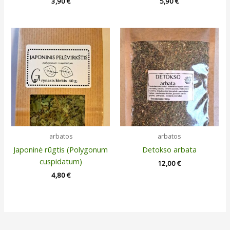
3,90
€
5,90
€
arbatos
arbatos
Japoninė rūgtis (Polygonum
Detokso arbata
cuspidatum)
12,00
€
4,80
€