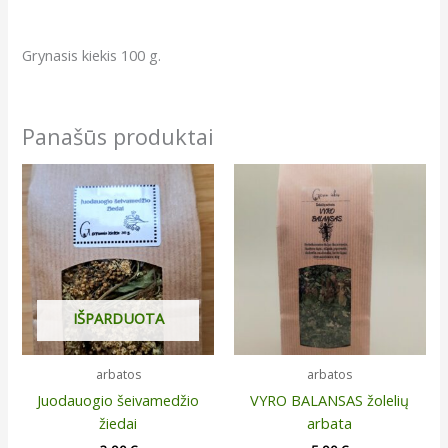
Grynasis kiekis 100 g.
Panašūs produktai
IŠPARDUOTA
arbatos
arbatos
Juodauogio šeivamedžio
VYRO BALANSAS žolelių
žiedai
arbata