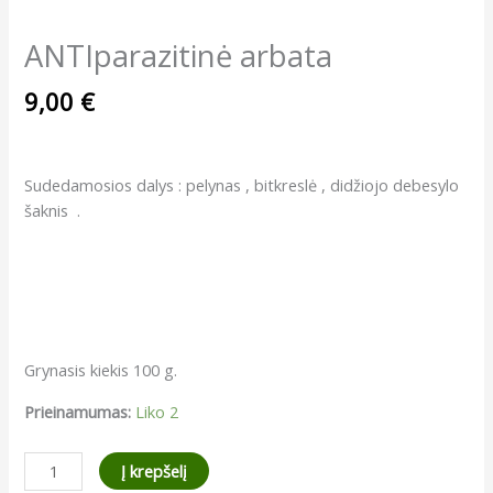
ANTIparazitinė arbata
9,00
€
Sudedamosios dalys : pelynas , bitkreslė , didžiojo debesylo
šaknis .
Grynasis kiekis 100 g.
Prieinamumas:
Liko 2
produkto
Į krepšelį
kiekis: