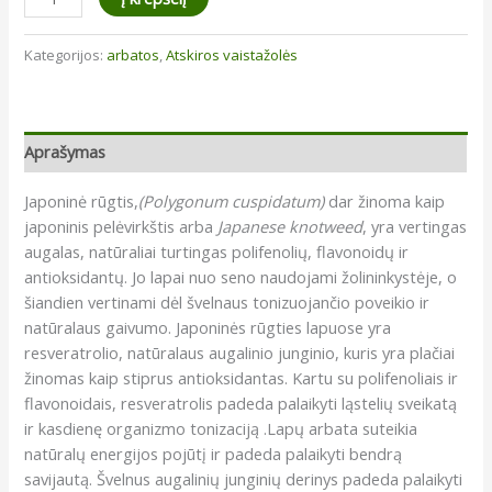
kiekis:
Japoninė
Kategorijos:
arbatos
,
Atskiros vaistažolės
rūgtis
(Polygonum
cuspidatum)
Aprašymas
Japoninė rūgtis,
(Polygonum cuspidatum)
dar žinoma kaip
japoninis pelėvirkštis arba
Japanese knotweed
, yra vertingas
augalas, natūraliai turtingas polifenolių, flavonoidų ir
antioksidantų. Jo lapai nuo seno naudojami žolininkystėje, o
šiandien vertinami dėl švelnaus tonizuojančio poveikio ir
natūralaus gaivumo. Japoninės rūgties lapuose yra
resveratrolio, natūralaus augalinio junginio, kuris yra plačiai
žinomas kaip stiprus antioksidantas. Kartu su polifenoliais ir
flavonoidais, resveratrolis padeda palaikyti ląstelių sveikatą
ir kasdienę organizmo tonizaciją .Lapų arbata suteikia
natūralų energijos pojūtį ir padeda palaikyti bendrą
savijautą. Švelnus augalinių junginių derinys padeda palaikyti