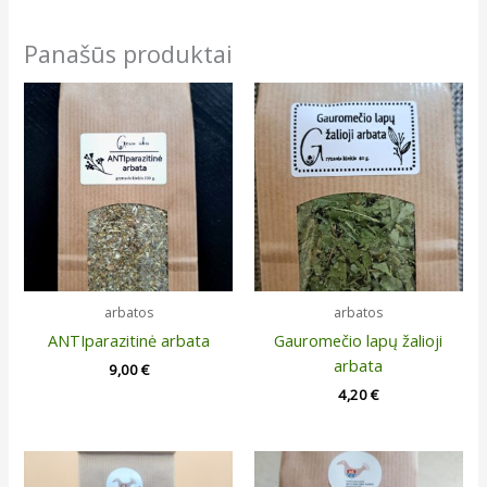
Panašūs produktai
arbatos
arbatos
ANTIparazitinė arbata
Gauromečio lapų žalioji
arbata
9,00
€
4,20
€