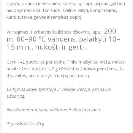
skysčių balansą ir virškinimo komfortą. Lapų užpilas gali būti
naudojamas: odai tonizuoti, švelniai valyti, kompresams,
kurie suteikia gaivos ir ramybės pojūtį.
200
Vartojimas :1 arbatinis šaukštelis džiovintų lapų ,
ml 80–90 °C vandens, p
alaikyti 10–
15 min., nukošti ir gerti .
Gerti 1–2 puodelius per dieną. Tinka maišyti su mėta, melisa
ar citrinžole. Vartoti 1–2 g džiovintos žaliavos per dieną , 2–
4 savaites, po to daryti trumpą pertrauką.
Laikyti sausoje, tamsioje ir vėsioje vietoje, sandariai
uždarytą.
Nerekomenduojama nėštumo ir žindymo metu.
Grynasis kiekis 40 g.