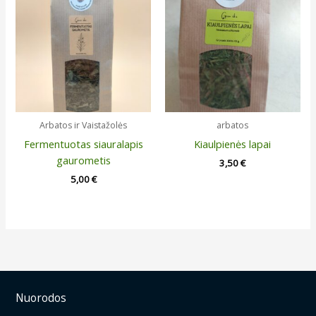
Arbatos ir Vaistažolės
arbatos
Fermentuotas siauralapis
Kiaulpienės lapai
gaurometis
3,50
€
5,00
€
Nuorodos