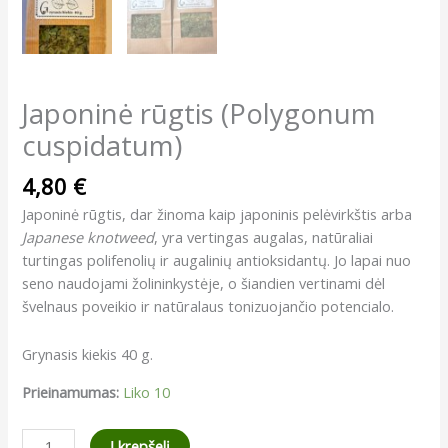
Japoninė rūgtis (Polygonum
cuspidatum)
4,80
€
Japoninė rūgtis, dar žinoma kaip japoninis pelėvirkštis arba
Japanese knotweed
, yra vertingas augalas, natūraliai
turtingas polifenolių ir augalinių antioksidantų. Jo lapai nuo
seno naudojami žolininkystėje, o šiandien vertinami dėl
švelnaus poveikio ir natūralaus tonizuojančio potencialo.
Grynasis kiekis 40 g.
Prieinamumas:
Liko 10
produkto
Į krepšelį