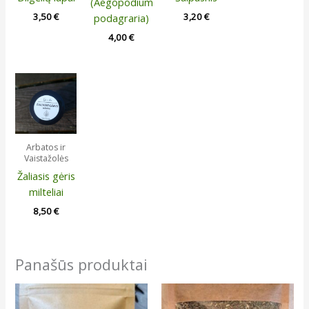
(Aegopodium
3,50
€
3,20
€
podagraria)
4,00
€
Arbatos ir
Vaistažolės
Žaliasis gėris
milteliai
8,50
€
Panašūs produktai