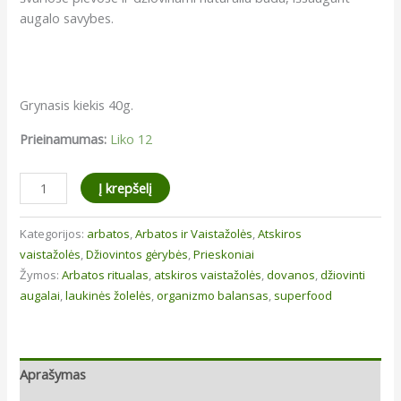
augalo savybes.
Grynasis kiekis 40g.
Prieinamumas:
Liko 12
produkto
Į krepšelį
kiekis:
Kiaulpienės
Kategorijos:
arbatos
,
Arbatos ir Vaistažolės
,
Atskiros
lapai
vaistažolės
,
Džiovintos gėrybės
,
Prieskoniai
Žymos:
Arbatos ritualas
,
atskiros vaistažolės
,
dovanos
,
džiovinti
augalai
,
laukinės žolelės
,
organizmo balansas
,
superfood
Aprašymas