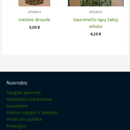
arbatos
arbatos
Vaistinė dirvuolė
Gauromečio lapų žalioji
arbata
5,00
€
4,20
€
Nuorodos
Daugiau apie mus
Aplankykite parduotuvę
Susisiekime
Pirkimo sąlygos ir taisyklės
Privatumo politika
Paslaugos