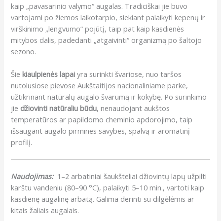
kaip „pavasarinio valymo“ augalas. Tradiciškai jie buvo
vartojami po žiemos laikotarpio, siekiant palaikyti kepenų ir
virškinimo „lengvumo“ pojūtį, taip pat kaip kasdienės
mitybos dalis, padedanti „atgaivinti“ organizmą po šaltojo
sezono.
Šie
kiaulpienės lapai
yra surinkti švariose, nuo taršos
nutolusiose pievose Aukštaitijos nacionaliniame parke,
užtikrinant natūralų augalo švarumą ir kokybę. Po surinkimo
jie
džiovinti natūraliu būdu
, nenaudojant aukštos
temperatūros ar papildomo cheminio apdorojimo, taip
išsaugant augalo pirmines savybes, spalvą ir aromatinį
profilį.
Naudojimas:
1–2 arbatiniai šaukšteliai džiovintų lapų užpilti
karštu vandeniu (80–90 °C), palaikyti 5–10 min., vartoti kaip
kasdienę augalinę arbatą. Galima derinti su dilgėlėmis ar
kitais žaliais augalais.