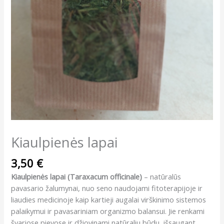
Kiaulpienės lapai
3,50
€
Kiaulpienės lapai (Taraxacum officinale)
– natūralūs
pavasario žalumynai, nuo seno naudojami fitoterapijoje ir
liaudies medicinoje kaip kartieji augalai virškinimo sistemos
palaikymui ir pavasariniam organizmo balansui. Jie renkami
švariose pievose ir džiovinami natūraliu būdu, išsaugant