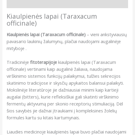
Papildoma informacija
Kiaulpienės lapai (Taraxacum
officinale)
Kiaulpienės lapai (Taraxacum officinale)
– vieni ankstyviausių
pavasario laukinių žalumynų, plačiai naudojami augalinėje
mityboje .
Tradicinėje
fitoterapijoje
kiaulpienės lapai (Taraxacum
officinale) vertinami kaip augalinė žaliava, naudojama
virškinimo sistemos funkcijų palaikymui, tulžies sekrecijos
skatinimo tradicijose ir skysčių apykaitos balansui palaikyti.
Mokslinėje literatūroje jie dažniausiai minimi kaip kartieji
augalai (bitters), kurie refleksiškai gali skatinti virškinimo
fermentų aktyvumą per skonio receptorių stimuliaciją. Dėl
šios savybės jie dažnai įtraukiami į kompleksines žolelių
formules kartu su kitais kartumynais.
Liaudies medicinoje kiaulpienės lapai buvo plačiai naudojami