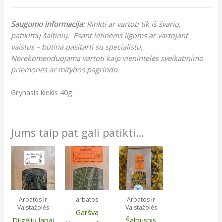
Saugumo informacija:
Rinkti ar vartoti tik iš švarių,
patikimų šaltinių. Esant lėtinėms ligoms ar vartojant
vaistus – būtina pasitarti su specialistu,
Nerekomenduojama vartoti kaip vienintelės sveikatinimo
priemonės ar mitybos pagrindo.
Grynasis kiekis 40g.
Jums taip pat gali patikti…
Arbatos ir
arbatos
Arbatos ir
Vaistažolės
Vaistažolės
Garšva
Dilgėlių lapai
Šalpusnis