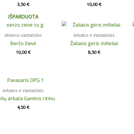
3,50
€
10,00
€
IŠPARDUOTA
Atskiros vaistažolės
Arbatos ir Vaistažolės
Beržo žievė
Žaliasis gėris milteliai
10,00
€
8,50
€
Arbatos ir Vaistažolės
elių arbata Gamtos ritmu
4,50
€