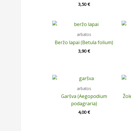
3,50
€
arbatos
Beržo lapai (Betula folium)
3,90
€
arbatos
Garšva (Aegopodium
Žol
podagraria)
4,00
€