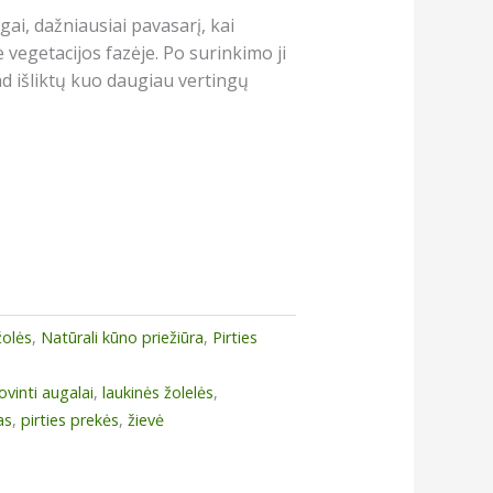
ai, dažniausiai pavasarį, kai
 vegetacijos fazėje. Po surinkimo ji
ad išliktų kuo daugiau vertingų
žolės
,
Natūrali kūno priežiūra
,
Pirties
ovinti augalai
,
laukinės žolelės
,
as
,
pirties prekės
,
žievė