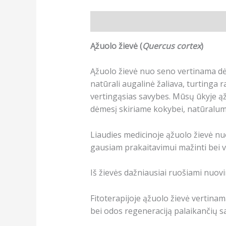
Aprašymas
Papildoma informacij
Ąžuolo žievė (
Quercus cortex
)
Ąžuolo žievė nuo seno vertinama dėl 
natūrali augalinė žaliava, turtinga r
vertingąsias savybes. Mūsų ūkyje ąž
dėmesį skiriame kokybei, natūralumu
Liaudies medicinoje ąžuolo žievė n
gausiam prakaitavimui mažinti bei vi
Iš žievės dažniausiai ruošiami nuov
Fitoterapijoje ąžuolo žievė vertinam
bei odos regeneraciją palaikančių s