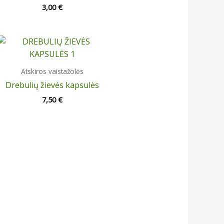
3,00
€
Atskiros vaistažolės
Drebulių žievės kapsulės
7,50
€