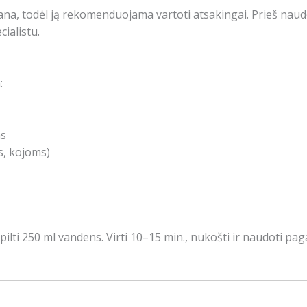
ana, todėl ją rekomenduojama vartoti atsakingai. Prieš naudo
cialistu.
:
ms
, kojoms)
pilti 250 ml vandens. Virti 10–15 min., nukošti ir naudoti pag