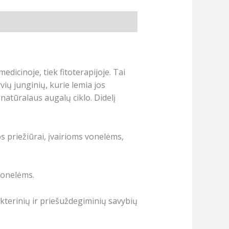
dicinoje, tiek fitoterapijoje. Tai
vių junginių, kurie lemia jos
natūralaus augalų ciklo. Didelį
 priežiūrai, įvairioms vonelėms,
vonelėms.
akterinių ir priešuždegiminių savybių