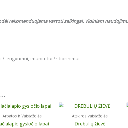
 todėl rekomenduojama vartoti saikingai. Vidiniam naudojimui
i / lengvumui, imunitetui / stiprinimui
i…
Arbatos ir Vaistažolės
Atskiros vaistažolės
ačialapio gysločio lapai
Drebulių žievė