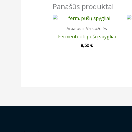
Panašūs produktai
Arbatos ir Vaistažolės
Fermentuoti pušų spygliai
8,50
€