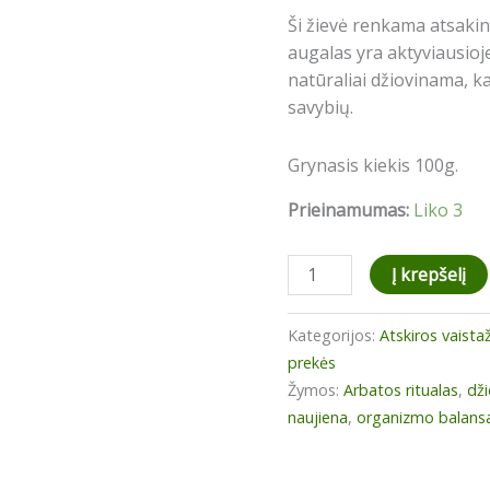
Ši žievė renkama atsaking
augalas yra aktyviausioje
natūraliai džiovinama, k
savybių.
Grynasis kiekis 100g.
Prieinamumas:
Liko 3
produkto
Į krepšelį
kiekis:
Ąžuolo
Kategorijos:
Atskiros vaista
žievė
prekės
Žymos:
Arbatos ritualas
,
dži
naujiena
,
organizmo balans