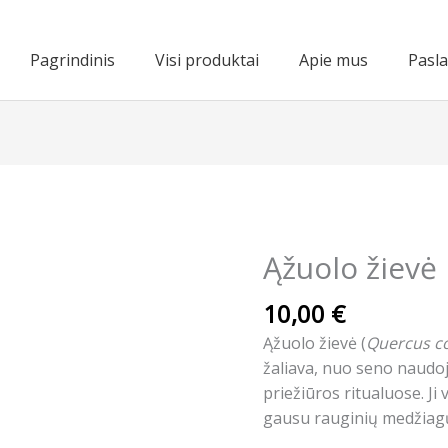
Pagrindinis
Visi produktai
Apie mus
Pasl
Ąžuolo žievė
10,00
€
Ąžuolo žievė (
Quercus c
žaliava, nuo seno naudoj
priežiūros ritualuose. Ji
gausu rauginių medžiagų 