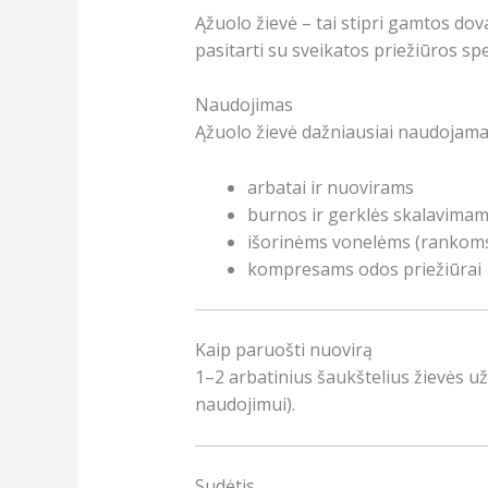
Ąžuolo žievė – tai stipri gamtos dov
pasitarti su sveikatos priežiūros spe
Naudojimas
Ąžuolo žievė dažniausiai naudojama
arbatai ir nuovirams
burnos ir gerklės skalavima
išorinėms vonelėms (rankoms
kompresams odos priežiūrai
Kaip paruošti nuovirą
1–2 arbatinius šaukštelius žievės už
naudojimui).
Sudėtis