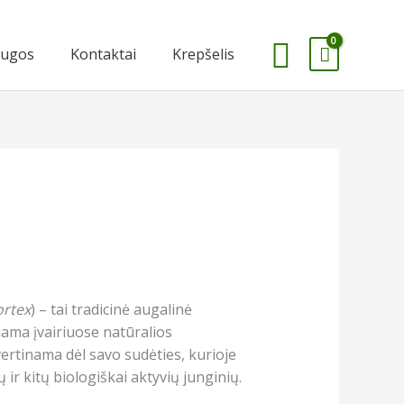
Paieška
augos
Kontaktai
Krepšelis
ortex
) – tai tradicinė augalinė
ama įvairiuose natūralios
 vertinama dėl savo sudėties, kurioje
ir kitų biologiškai aktyvių junginių.