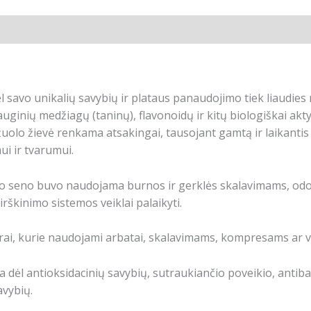
a
savo unikalių savybių ir plataus panaudojimo tiek liaudies me
auginių medžiagų (taninų), flavonoidų ir kitų biologiškai akty
uolo žievė renkama atsakingai, tausojant gamtą ir laikantis 
i ir tvarumui.
uo seno buvo naudojama burnos ir gerklės skalavimams, odos
rškinimo sistemos veiklai palaikyti.
irai, kurie naudojami arbatai, skalavimams, kompresams ar 
a dėl antioksidacinių savybių, sutraukiančio poveikio, antib
avybių.