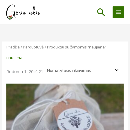
Pereiti
Paiešk
prie
turinio
Pradžia
/
Parduotuvė
/ Produktai su žymomis “naujiena”
naujiena
Rodoma 1–20 iš 21