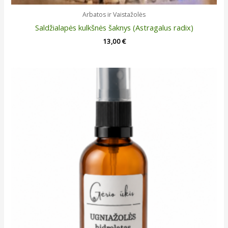
Arbatos ir Vaistažolės
Saldžialapės kulkšnės šaknys (Astragalus radix)
13,00
€