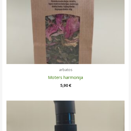
arbatos
Moters harmonija
5,90
€