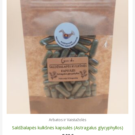
Arbatos ir Vaistažolės
Saldžialapės kulkšnės kapsulės (Astragalus glycyphyllos)