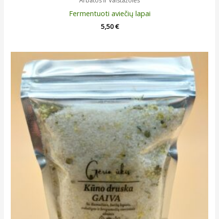
Arbatos ir Vaistažolės
Fermentuoti aviečių lapai
5,50
€