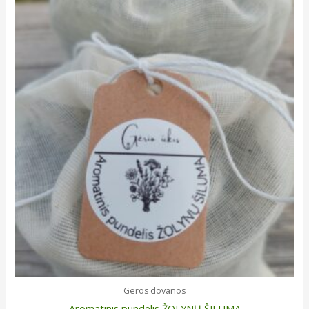
Geros dovanos
Aromatinis pundelis ŽOLYNŲ ŠILUMA