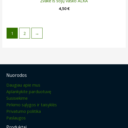
Žvakė iš sojų vaško ALKA
4,50
€
1
2
→
Nuorodos
Daugiau apie mus
Aplankykite parduotuvę
Susisiekime
Pirkimo sąlygos ir taisyklės
Privatumo politika
Paslaugos
Produktai