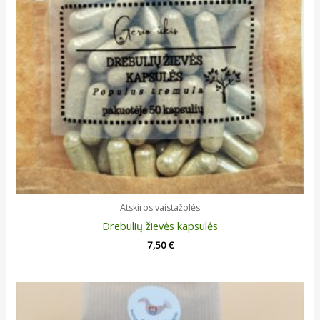
Atskiros vaistažolės
Drebulių žievės kapsulės
7,50
€