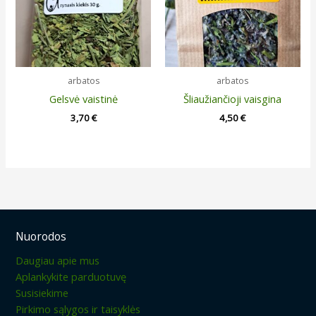
arbatos
arbatos
Gelsvė vaistinė
Šliaužiančioji vaisgina
3,70
€
4,50
€
Nuorodos
Daugiau apie mus
Aplankykite parduotuvę
Susisiekime
Pirkimo sąlygos ir taisyklės