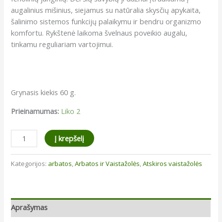
augalinius mišinius, siejamus su natūralia skysčių apykaita,
šalinimo sistemos funkcijų palaikymu ir bendru organizmo
komfortu. Rykštenė laikoma švelnaus poveikio augalu,
tinkamu reguliariam vartojimui.
Grynasis kiekis 60 g.
Prieinamumas:
Liko 2
produkto
Į krepšelį
kiekis:
Rykštenė
Kategorijos:
arbatos
,
Arbatos ir Vaistažolės
,
Atskiros vaistažolės
Aprašymas