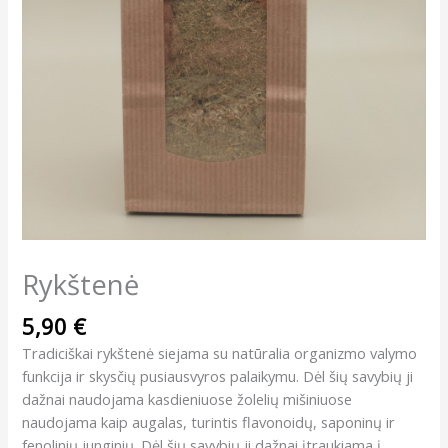
Rykštenė
5,90
€
Tradiciškai rykštenė siejama su natūralia organizmo valymo
funkcija ir skysčių pusiausvyros palaikymu. Dėl šių savybių ji
dažnai naudojama kasdieniuose žolelių mišiniuose
naudojama kaip augalas, turintis flavonoidų, saponinų ir
fenolinių junginių. Dėl šių savybių ji dažnai įtraukiama į