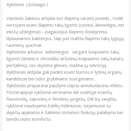
Rykštenė (
Solidago )
Vaistinės žaliavos antpilai turi šlapimą varantį poveikį , todėl
vartojami esant šlapimo takų ligoms (cistitui, akmenligei, net
inkstų uždegimui) – pagausėjus šlapimo išsiskyrimui,
išplaunamos bakterijos, taip pat malšta šlapimo takų lygiųjų
raumenų spazmai.
Rykštenės arbatos veiksmingos sergant kvėpavimo takų
ligomis (ūminiu ir chronišku viršutinių kvėpavimo takų kataru,
peršalimu), nes skystina gleives, mažina jų sekreciją.
Rykštenės antpilai gali padėti esant burnos ir lytinių organų
kandidozei bei odos grybiniams susirgimams .
Rykštenės preparatai pasižymi stipriu antioksidaciniu efektu .
Fitoterapijoje rykštenė vertinama dėl sudėtyje esančių
flavonoidų, saponinų ir fenolinių junginių. Dėl šių savybių
rykštenė naudojama žolelių mišiniuose, siejamuose su
skysčių apykaitos ir šalinimo sistemos funkcijų palaikymu bei
bendru kūno komfortu.